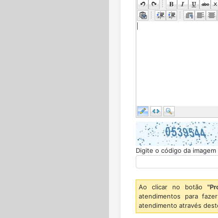
Digite o código da imagem
Ao clicar no botão
"Pr
atendimentos para faz
atendimento através dest