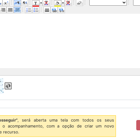
osseguir"
, será aberta uma tela com todos os seus
er o acompanhamento, com a opção de criar um novo
e recurso.